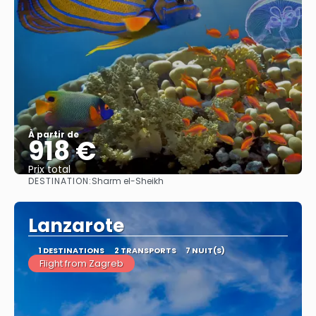
À partir de
918 €
Prix ​​total
DESTINATION:
Sharm el-Sheikh
Afficher
Lanzarote
1 DESTINATIONS
2 TRANSPORTS
7 NUIT(S)
Flight from Zagreb