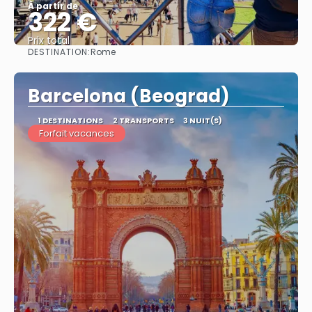
À partir de
322 €
Prix ​​total
DESTINATION:
Rome
Afficher
Barcelona (Beograd)
1 DESTINATIONS
2 TRANSPORTS
3 NUIT(S)
Forfait vacances