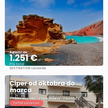
À partir de
1.251 €
Prix ​​total
DESTINATION:
Lanzarote
Afficher
Ciper od oktobra do
marca
1 DESTINATIONS
2 TRANSPORTS
7 NUIT(S)
Forfait vacances