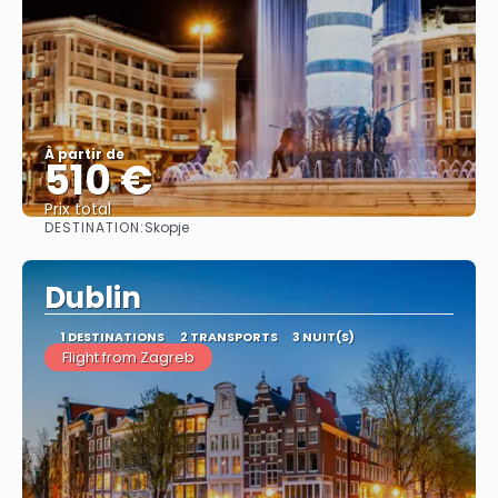
À partir de
510 €
Prix ​​total
DESTINATION:
Skopje
Afficher
Dublin
1 DESTINATIONS
2 TRANSPORTS
3 NUIT(S)
Flight from Zagreb