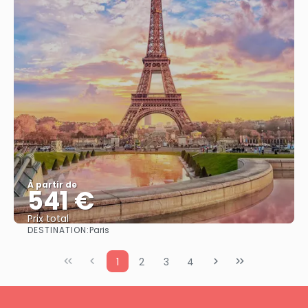
À partir de
541 €
Prix ​​total
DESTINATION:
Paris
Afficher
1
2
3
4