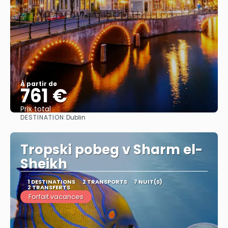
À partir de
761 €
Prix ​​total
DESTINATION:
Dublin
Afficher
Tropski pobeg v Sharm el-
Sheikh
1 DESTINATIONS
2 TRANSPORTS
7 NUIT(S)
2 TRANSFERTS
Forfait vacances