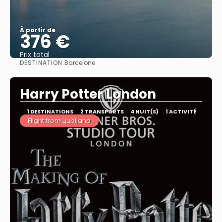
À partir de
376 €
Prix ​​total
DESTINATION:
Barcelone
Afficher
Harry Potter London
1 DESTINATIONS
2 TRANSPORTS
4 NUIT(S)
1 ACTIVITÉ
Flight from Ljubljana