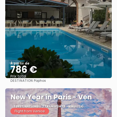
À partir de
786 €
Prix ​​total
DESTINATION:
Paphos
Afficher
New Year in Paris - Ven
1 DESTINATIONS
2 TRANSPORTS
4 NUIT(S)
Flight from Venice