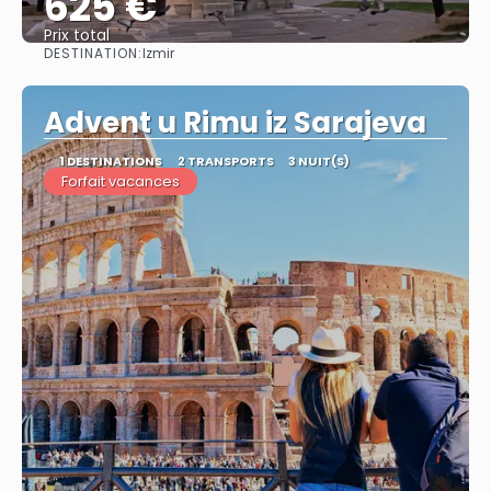
625 €
Prix ​​total
DESTINATION:
Izmir
Afficher
Advent u Rimu iz Sarajeva
1 DESTINATIONS
2 TRANSPORTS
3 NUIT(S)
Forfait vacances