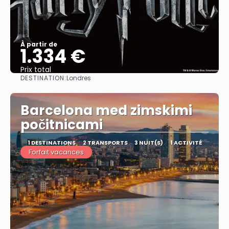
À partir de
1.334 €
Prix ​​total
DESTINATION:
Londres
Afficher
Barcelona med zimskimi
počitnicami
1 DESTINATIONS
2 TRANSPORTS
3 NUIT(S)
1 ACTIVITÉ
Forfait vacances