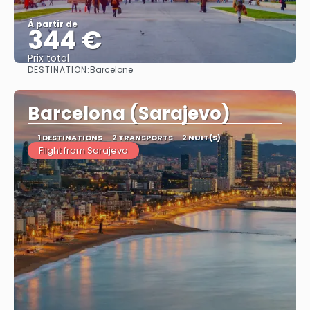
À partir de
344 €
Prix ​​total
DESTINATION:
Barcelone
Afficher
Barcelona (Sarajevo)
1 DESTINATIONS
2 TRANSPORTS
2 NUIT(S)
Flight from Sarajevo