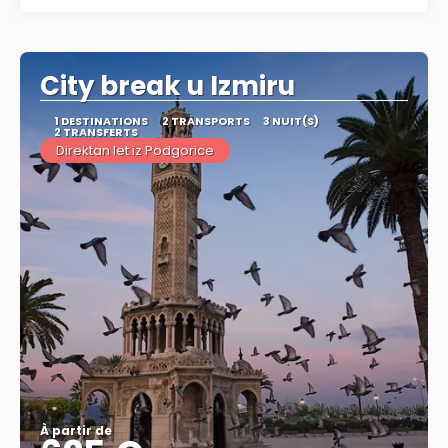
City break u Izmiru
1 DESTINATIONS
2 TRANSPORTS
3 NUIT(S)
2 TRANSFERTS
Direktan let iz Podgorice
À partir de