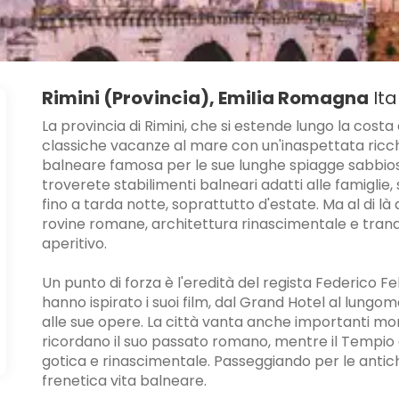
Rimini (Provincia), Emilia Romagna
Ita
La provincia di Rimini, che si estende lungo la cost
classiche vacanze al mare con un'inaspettata ricchez
balneare famosa per le sue lunghe spiagge sabbiose, 
troverete stabilimenti balneari adatti alle famigli
fino a tarda notte, soprattutto d'estate. Ma al di là
rovine romane, architettura rinascimentale e tranqu
aperitivo.
Un punto di forza è l'eredità del regista Federico Fel
hanno ispirato i suoi film, dal Grand Hotel al lungom
alle sue opere. La città vanta anche importanti monu
ricordano il suo passato romano, mentre il Tempio 
gotica e rinascimentale. Passeggiando per le antiche
frenetica vita balneare.